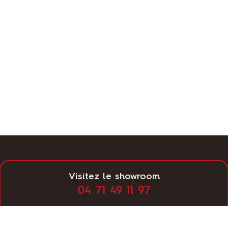
Visitez le showroom
04 71 49 11 97
Lundi
14:00 - 19:00
Mardi
10:00 - 12:00, 14:00 - 19:00