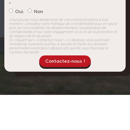
*
Oui
Non
Vous pouvez vous désabonner de ces communications à tout
moment. Consultez notre Politique de confidentialité pour en savoir
plus sur nos modalités de désabonnement, nos politiques de
confidentialité et sur notre engagement vis-à-vis de la protection et
du respect de la vie privée.
En cliquant sur « Contactez-nous ! » ci-dessous, vous autorisez
l’entreprise Cuisinella Aurillac à stocker et traiter les données
personnelles soumises ci-dessus afin qu’elle vous fournisse le
contenu demandé.